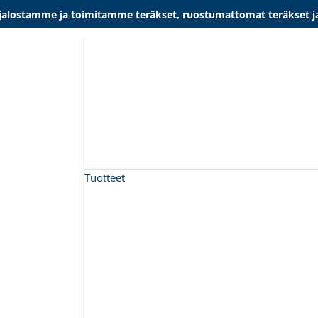
lostamme ja toimitamme teräkset, ruostumattomat teräkset ja al
Tuotteet