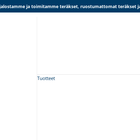
lostamme ja toimitamme teräkset, ruostumattomat teräkset ja al
Tuotteet