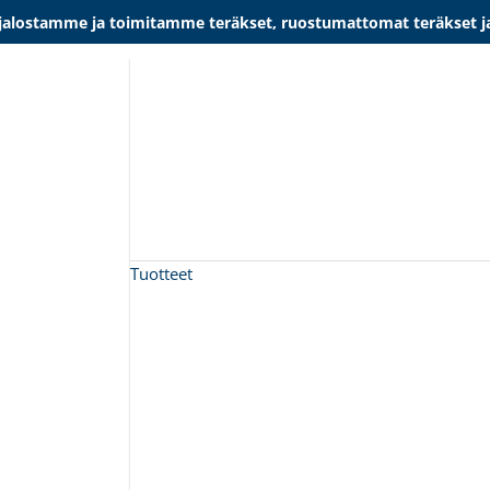
lostamme ja toimitamme teräkset, ruostumattomat teräkset ja al
Tuotteet