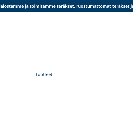
lostamme ja toimitamme teräkset, ruostumattomat teräkset ja al
Tuotteet