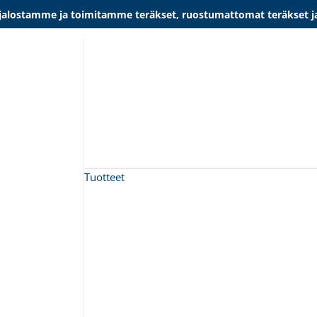
lostamme ja toimitamme teräkset, ruostumattomat teräkset ja al
Tuotteet