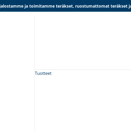
lostamme ja toimitamme teräkset, ruostumattomat teräkset ja al
Tuotteet