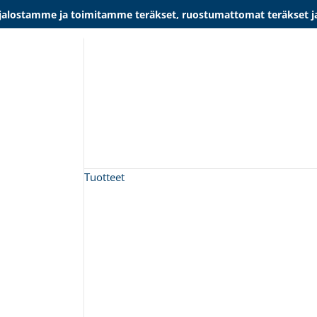
lostamme ja toimitamme teräkset, ruostumattomat teräkset ja al
Tuotteet