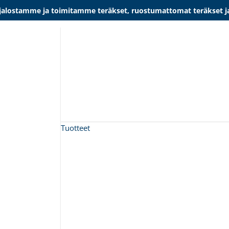
lostamme ja toimitamme teräkset, ruostumattomat teräkset ja al
Tuotteet