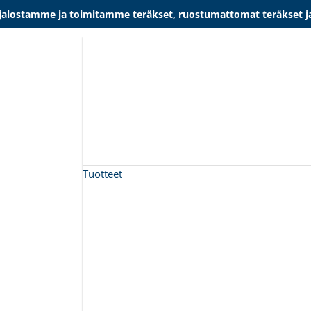
lostamme ja toimitamme teräkset, ruostumattomat teräkset ja al
Tuotteet