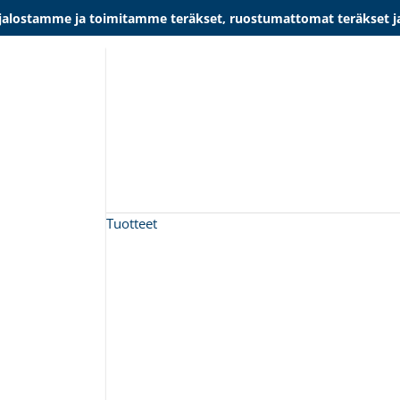
lostamme ja toimitamme teräkset, ruostumattomat teräkset ja al
Tuotteet