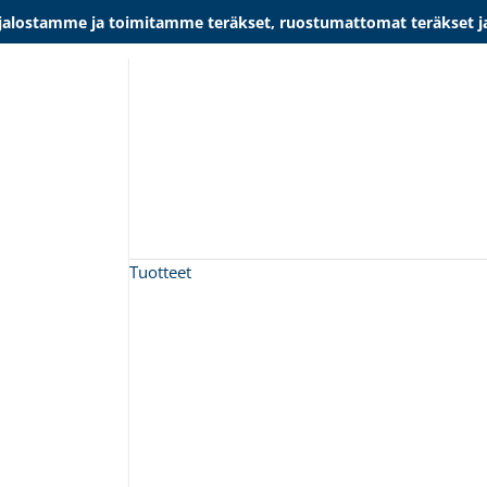
lostamme ja toimitamme teräkset, ruostumattomat teräkset ja al
Tuotteet