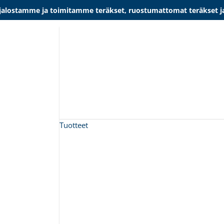
lostamme ja toimitamme teräkset, ruostumattomat teräkset ja al
Tuotteet