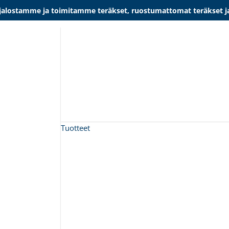
lostamme ja toimitamme teräkset, ruostumattomat teräkset ja al
Tuotteet