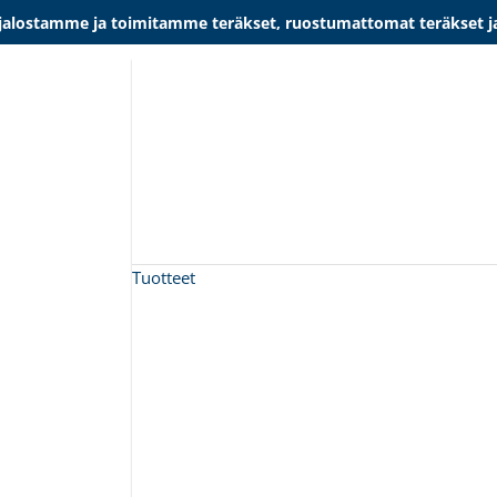
lostamme ja toimitamme teräkset, ruostumattomat teräkset ja al
Tuotteet