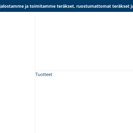
lostamme ja toimitamme teräkset, ruostumattomat teräkset ja al
Tuotteet