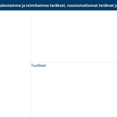
lostamme ja toimitamme teräkset, ruostumattomat teräkset ja al
Tuotteet