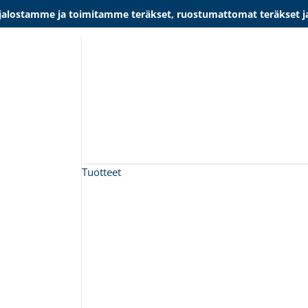
lostamme ja toimitamme teräkset, ruostumattomat teräkset ja al
Tuotteet