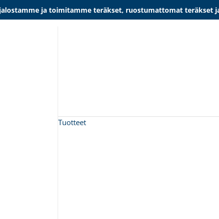
lostamme ja toimitamme teräkset, ruostumattomat teräkset ja al
Tuotteet