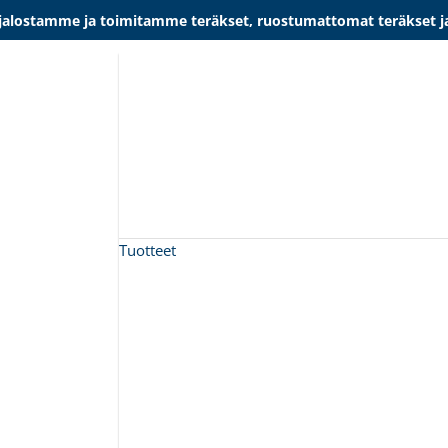
lostamme ja toimitamme teräkset, ruostumattomat teräkset ja al
Tuotteet