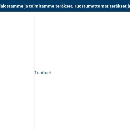
lostamme ja toimitamme teräkset, ruostumattomat teräkset ja al
Tuotteet