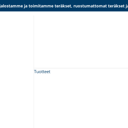
lostamme ja toimitamme teräkset, ruostumattomat teräkset ja al
Tuotteet