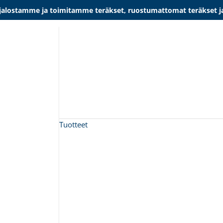
lostamme ja toimitamme teräkset, ruostumattomat teräkset ja al
Tuotteet