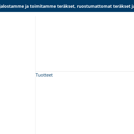
lostamme ja toimitamme teräkset, ruostumattomat teräkset ja al
Tuotteet