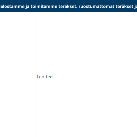
lostamme ja toimitamme teräkset, ruostumattomat teräkset ja al
Tuotteet