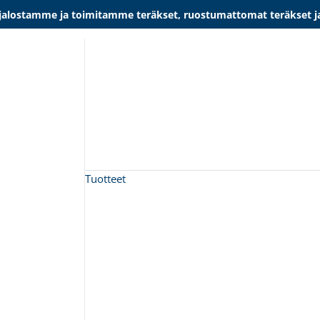
lostamme ja toimitamme teräkset, ruostumattomat teräkset ja al
Tuotteet