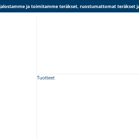
lostamme ja toimitamme teräkset, ruostumattomat teräkset ja al
Tuotteet