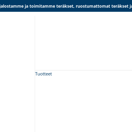
lostamme ja toimitamme teräkset, ruostumattomat teräkset ja al
Tuotteet