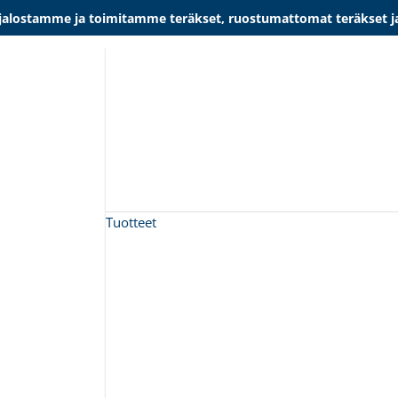
lostamme ja toimitamme teräkset, ruostumattomat teräkset ja al
Tuotteet