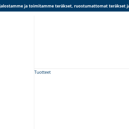
lostamme ja toimitamme teräkset, ruostumattomat teräkset ja al
Tuotteet