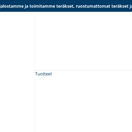
lostamme ja toimitamme teräkset, ruostumattomat teräkset ja al
Tuotteet